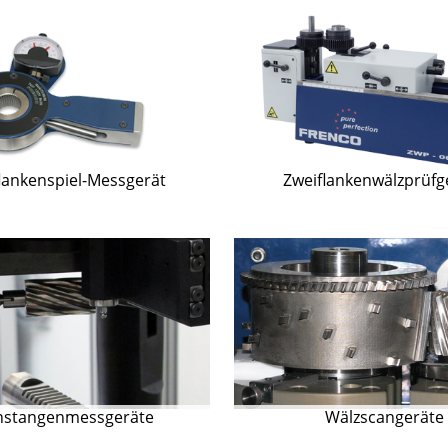
lankenspiel-Messgerät
Zweiflankenwälzprüfg
nstangenmessgeräte
Wälzscangeräte